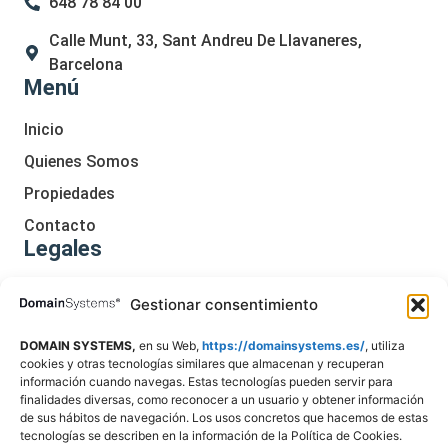
648 78 84 00
Calle Munt, 33, Sant Andreu De Llavaneres,
Barcelona
Menú
Inicio
Quienes Somos
Propiedades
Contacto
Legales
Política De Cookies
Gestionar consentimiento
Aviso Legal
DOMAIN SYSTEMS,
en su Web,
https://domainsystems.es/
, utiliza
Política De Privacidad
cookies y otras tecnologías similares que almacenan y recuperan
información cuando navegas. Estas tecnologías pueden servir para
Declaración De Accesibilidad
finalidades diversas, como reconocer a un usuario y obtener información
de sus hábitos de navegación. Los usos concretos que hacemos de estas
tecnologías se describen en la información de la Política de Cookies.